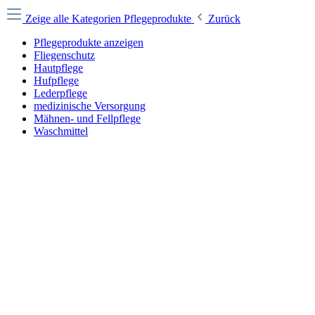
Zeige alle Kategorien
Pflegeprodukte
Zurück
Pflegeprodukte anzeigen
Fliegenschutz
Hautpflege
Hufpflege
Lederpflege
medizinische Versorgung
Mähnen- und Fellpflege
Waschmittel