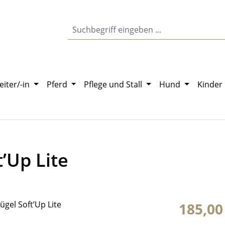
eiter/-in
Pferd
Pflege und Stall
Hund
Kinder
’Up Lite
Regulärer Pr
185,00