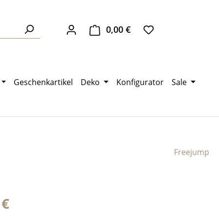
0,00 €
Warenkorb enthält 0 Pos
Geschenkartikel
Deko
Konfigurator
Sale
Freejump
eis:
 €