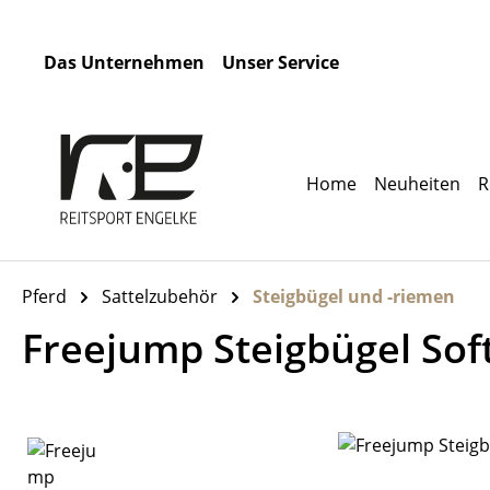
m Hauptinhalt springen
Zur Suche springen
Zur Hauptnavigation springen
Das Unternehmen
Unser Service
Home
Neuheiten
R
Pferd
Sattelzubehör
Steigbügel und -riemen
Freejump Steigbügel Soft
Bildergalerie überspringen