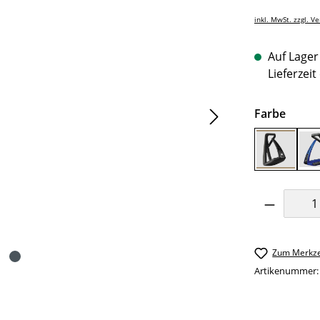
inkl. MwSt. zzgl. V
Auf Lager 
Lieferzeit
auswä
Farbe
Black/Bl
Produkt 
Zum Merkze
Artikenummer