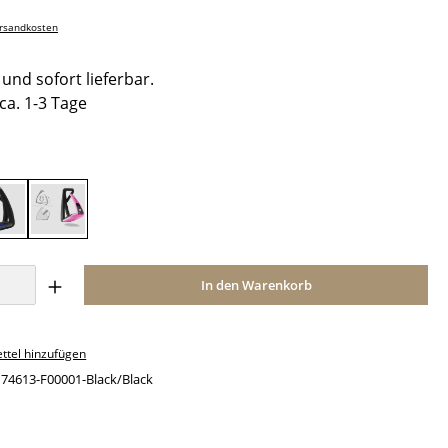
ersandkosten
und sofort lieferbar.
 ca. 1-3 Tage
hlen
ack
Black/Navy
Black/Pink
Anzahl: Gib den gewünschten Wert ein o
In den Warenkorb
ttel hinzufügen
:
74613-F00001-Black/Black