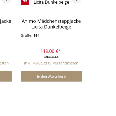
Rabatt
%
jacke
Animo Mädchensteppjacke
Licita Dunkelbeige
Größe:
164
119,00 €*
199,00 €*
kosten
inkl. MwSt. zzgl. Versandkosten
In den Warenkorb