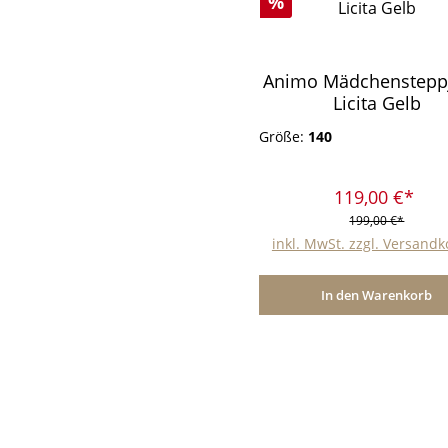
Rabatt
%
Animo Mädchenstepp
Licita Gelb
Größe:
140
119,00 €*
199,00 €*
inkl. MwSt. zzgl. Versand
In den Warenkorb