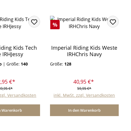
Rabatt
%
iding Kids Tech
Imperial Riding Kids Weste
e IRHJessy
IRHChris Navy
do
|
Größe:
140
Größe:
128
,95 €*
40,95 €*
89,95 €*
59,95 €*
zzgl. Versandkosten
inkl. MwSt. zzgl. Versandkosten
n Warenkorb
In den Warenkorb