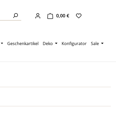
0,00 €
Warenkorb enthält 0 Pos
Geschenkartikel
Deko
Konfigurator
Sale