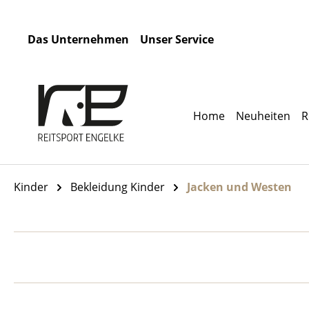
m Hauptinhalt springen
Zur Suche springen
Zur Hauptnavigation springen
Das Unternehmen
Unser Service
Home
Neuheiten
R
Kinder
Bekleidung Kinder
Jacken und Westen