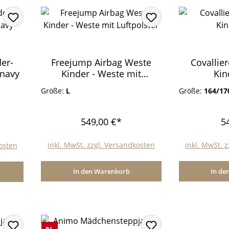
der-
Freejump Airbag Weste
Covallie
 navy
Kinder - Weste mit
Kin
Luftpolster
Größe:
L
Größe:
164/17
549,00 €*
5
inkl. MwSt. zzgl. Versandkosten
inkl. MwSt. 
kosten
In den Warenkorb
In de