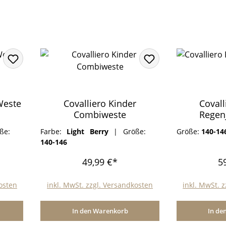
Weste
Covalliero Kinder
Covall
Combiweste
Regen
ße:
Farbe:
Light Berry
|
Größe:
Größe:
140-14
140-146
49,99 €*
5
kosten
inkl. MwSt. zzgl. Versandkosten
inkl. MwSt. 
In den Warenkorb
In de