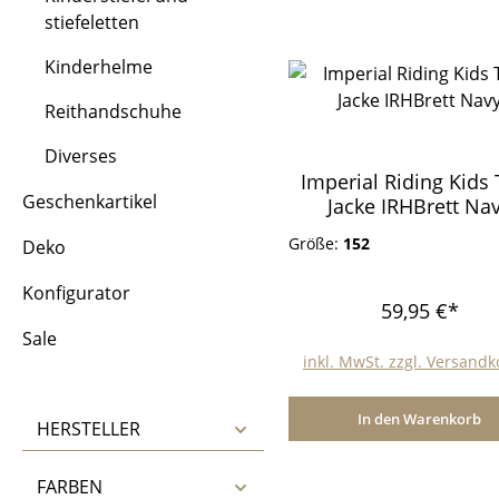
stiefeletten
Kinderhelme
Reithandschuhe
Diverses
Imperial Riding Kids
Geschenkartikel
Jacke IRHBrett Na
Größe:
152
Deko
Konfigurator
59,95 €*
Sale
inkl. MwSt. zzgl. Versand
In den Warenkorb
HERSTELLER
FARBEN