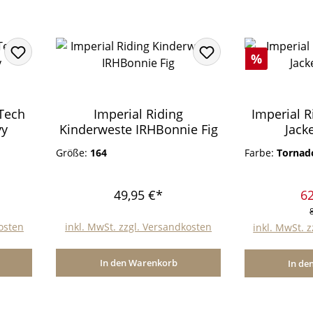
Rabatt
%
 Tech
Imperial Riding
Imperial R
vy
Kinderweste IRHBonnie Fig
Jack
Größe:
164
Farbe:
Torna
49,95 €*
62
kosten
inkl. MwSt. zzgl. Versandkosten
inkl. MwSt. 
In den Warenkorb
In de