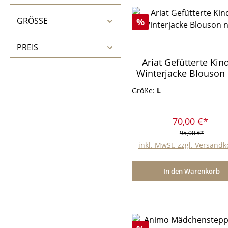
GRÖSSE
Rabatt
%
PREIS
Ariat Gefütterte Kin
Winterjacke Blouson
Größe:
L
70,00 €*
95,00 €*
inkl. MwSt. zzgl. Versand
In den Warenkorb