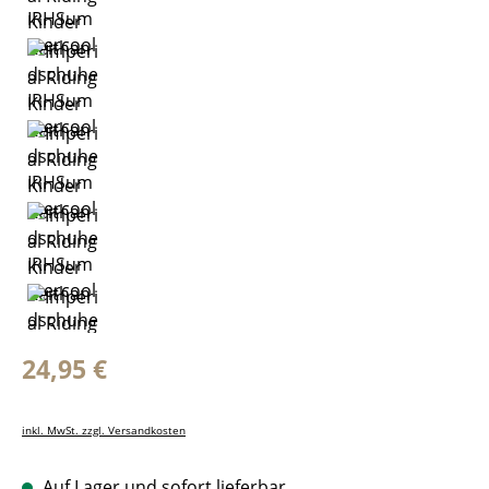
Regulärer Preis:
24,95 €
inkl. MwSt. zzgl. Versandkosten
Auf Lager und sofort lieferbar.