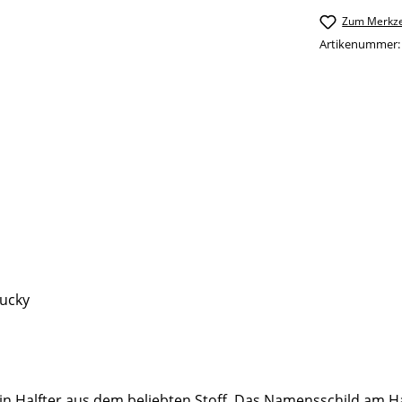
Zum Merkze
Artikenummer
tucky
zt ein Halfter aus dem beliebten Stoff. Das Namensschild a