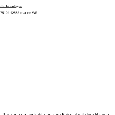
ttel hinzufügen
:
75104-42558-marine-WB
m Halfter kann umgedreht und zum Beispiel mit dem Namen