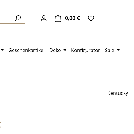
0,00 €
Warenkorb enthält 0 Pos
Geschenkartikel
Deko
Konfigurator
Sale
Kentucky
eis:
€