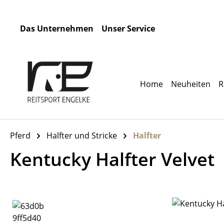
m Hauptinhalt springen
Zur Suche springen
Zur Hauptnavigation springen
Das Unternehmen
Unser Service
Home
Neuheiten
R
Pferd
Halfter und Stricke
Halfter
Kentucky Halfter Velvet
Bildergalerie überspringen