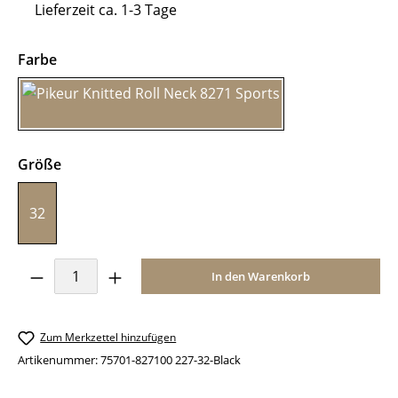
Lieferzeit ca. 1-3 Tage
auswählen
Farbe
Black
auswählen
Größe
32
Produkt Anzahl: Gib den gewünschten Wer
In den Warenkorb
Zum Merkzettel hinzufügen
Artikenummer:
75701-827100 227-32-Black