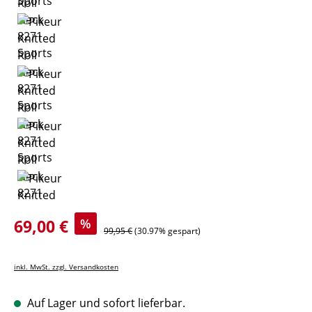
Verkaufspreis:
69,00 €
%
Regulärer Preis:
99,95 €
(30.97% gespart)
inkl. MwSt. zzgl. Versandkosten
Auf Lager und sofort lieferbar.