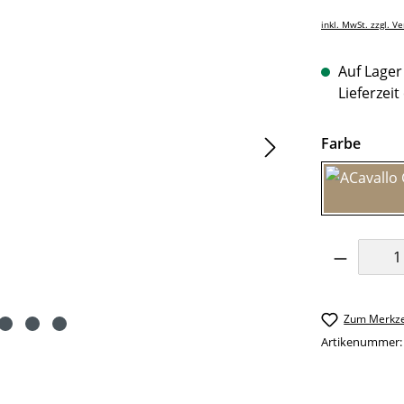
inkl. MwSt. zzgl. V
Auf Lager 
Lieferzeit
auswä
Farbe
Produkt 
Zum Merkze
Artikenummer