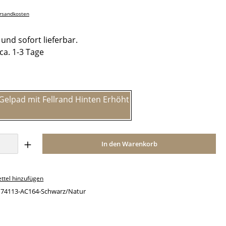
ersandkosten
und sofort lieferbar.
 ca. 1-3 Tage
hlen
Schwarz/Natur
Anzahl: Gib den gewünschten Wert ein o
In den Warenkorb
ttel hinzufügen
:
74113-AC164-Schwarz/Natur