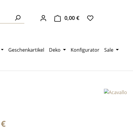
0,00 €
Warenkorb enthält 0 Pos
Geschenkartikel
Deko
Konfigurator
Sale
eis:
 €