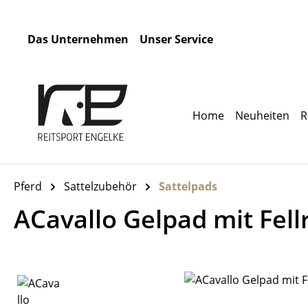
m Hauptinhalt springen
Zur Suche springen
Zur Hauptnavigation springen
Das Unternehmen
Unser Service
Home
Neuheiten
R
Pferd
Sattelzubehör
Sattelpads
ACavallo Gelpad mit Fel
Bildergalerie überspringen