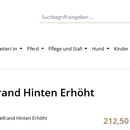
eiter/-in
Pferd
Pflege und Stall
Hund
Kinder
lrand Hinten Erhöht
Regulärer Pr
212,50