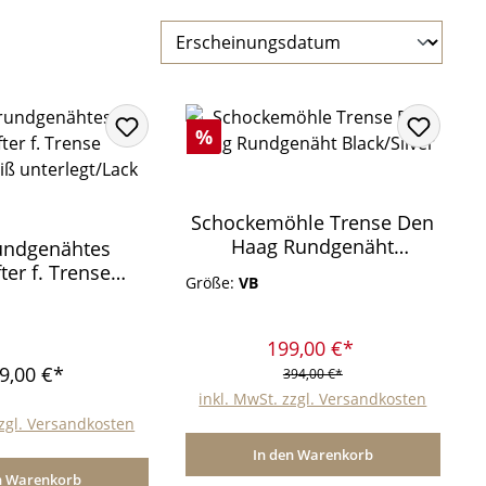
Rabatt
%
Schockemöhle Trense Den
Haag Rundgenäht
undgenähtes
Black/Silver
ter f. Trense
Größe:
VB
warz/weiß
rlegt/Lack
199,00 €*
9,00 €*
394,00 €*
inkl. MwSt. zzgl. Versandkosten
zzgl. Versandkosten
In den Warenkorb
n Warenkorb