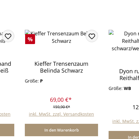
Rabatt
%
band
Kieffer Trensenzaum
eiß
Belinda Schwarz
Dyon r
Reithalf
Größe:
P
sch
Größe:
WB
unte
69,00 €*
12
159,90 €*
kosten
inkl. MwSt. zzgl. Versandkosten
inkl. MwSt. 
In den Warenkorb
In de