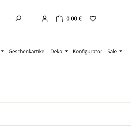
0,00 €
Warenkorb enthält 0 Pos
Geschenkartikel
Deko
Konfigurator
Sale