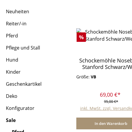
Neuheiten
Reiter/-in
Pferd
Rabatt
%
Pflege und Stall
Hund
Schockemöhle Nose
Stanford Schwarz/W
Kinder
Größe:
VB
Geschenkartikel
69,00 €*
Deko
95,00 €*
Konfigurator
inkl. MwSt. zzgl. Versand
Sale
In den Warenkorb