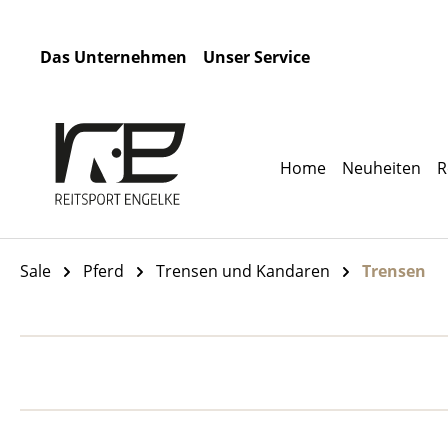
m Hauptinhalt springen
Zur Suche springen
Zur Hauptnavigation springen
Das Unternehmen
Unser Service
Home
Neuheiten
R
Sale
Pferd
Trensen und Kandaren
Trensen