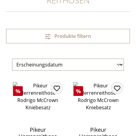
REITHOSEN
Produkte filtern
Rabatt
Rabatt
%
%
Pikeur
Pikeur