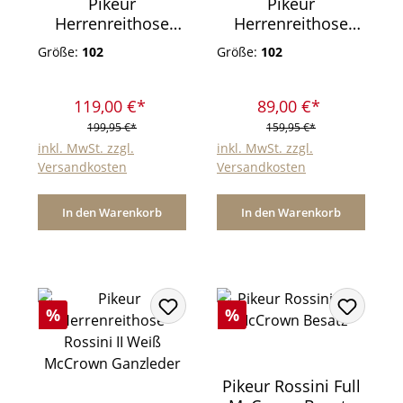
Pikeur
Pikeur
Herrenreithose
Herrenreithose
Rossini Full
Rodrigo Stoff-
Größe:
102
Größe:
102
McCrown Besatz
Kniebesatz White
White
119,00 €*
89,00 €*
199,95 €*
159,95 €*
inkl. MwSt. zzgl.
inkl. MwSt. zzgl.
Versandkosten
Versandkosten
In den Warenkorb
In den Warenkorb
Rabatt
Rabatt
%
%
Pikeur Rossini Full