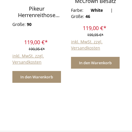
McCrown Besatz
Pikeur
Farbe:
White
|
Herrenreithose
Größe:
46
Rossini II Weiß
Größe:
90
McCrown
119,00 €*
Ganzleder
199,95 €*
119,00 €*
inkl. MwSt. zzgl.
Versandkosten
199,95 €*
inkl. MwSt. zzgl.
Versandkosten
In den Warenkorb
In den Warenkorb