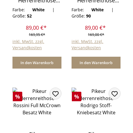
Herrenreithose
Herrenreithose
Rodrigo McCrown
Rodrigo McCrown
Farbe:
White
|
Farbe:
White
|
Kniebesatz
Kniebesatz
Größe:
52
Größe:
90
89,00 €*
89,00 €*
169,95 €*
169,00 €*
inkl. MwSt. zzgl.
inkl. MwSt. zzgl.
Versandkosten
Versandkosten
In den Warenkorb
In den Warenkorb
Rabatt
Rabatt
%
%