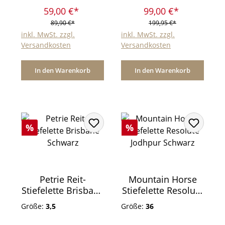
59,00 €*
99,00 €*
89,90 €*
199,95 €*
inkl. MwSt. zzgl.
inkl. MwSt. zzgl.
Versandkosten
Versandkosten
In den Warenkorb
In den Warenkorb
Rabatt
Rabatt
%
%
Petrie Reit-
Mountain Horse
Stiefelette Brisbane
Stiefelette Resolute
Schwarz
Jodhpur Schwarz
Größe:
3,5
Größe:
36