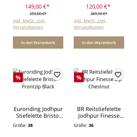
149,00 €*
120,00 €*
259,00 €*
269,99 €*
inkl. MwSt. zzgl.
inkl. MwSt. zzgl.
Versandkosten
Versandkosten
In den Warenkorb
In den Warenkorb
Rabatt
Rabatt
%
%
Euroriding Jodhpur
BR Reitstiefelette
Stiefelette Bristol
Jodhpur Finesse
Frontzip Black
Zip Chestnut
Größe:
38
Größe:
36