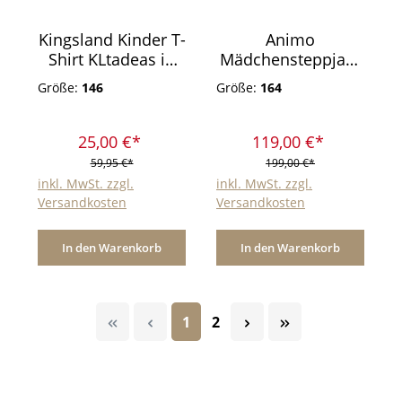
Kingsland Kinder T-
Animo
Shirt KLtadeas in
Mädchensteppjack
coral
e Licita
Größe:
146
Größe:
164
Dunkelbeige
25,00 €*
119,00 €*
59,95 €*
199,00 €*
inkl. MwSt. zzgl.
inkl. MwSt. zzgl.
Versandkosten
Versandkosten
In den Warenkorb
In den Warenkorb
Seite
Seite
1
2