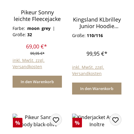
Pikeur Sonny
leichte Fleecejacke
Kingsland KLbrilley
Junior Hoodie
Farbe:
moon grey
|
Purple Flint
Größe:
32
Größe:
110/116
69,00 €*
99,95 €*
99,95 €*
inkl. MwSt. zzgl.
Versandkosten
inkl. MwSt. zzgl.
Versandkosten
In den Warenkorb
In den Warenkorb
Rabatt
Rabatt
%
%