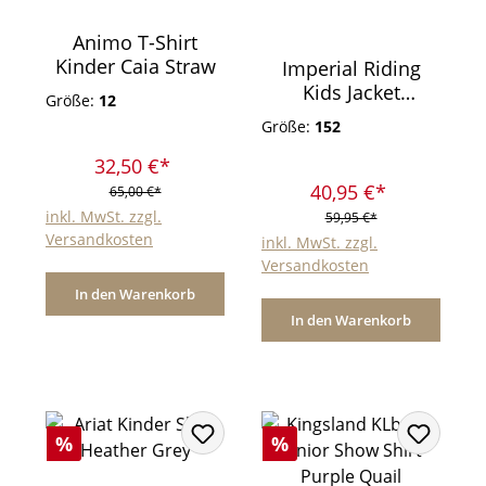
Animo T-Shirt
Kinder Caia Straw
Imperial Riding
Kids Jacket
Größe:
12
IRHConner Navy
Größe:
152
32,50 €*
40,95 €*
65,00 €*
inkl. MwSt. zzgl.
59,95 €*
Versandkosten
inkl. MwSt. zzgl.
Versandkosten
In den Warenkorb
In den Warenkorb
Rabatt
Rabatt
%
%