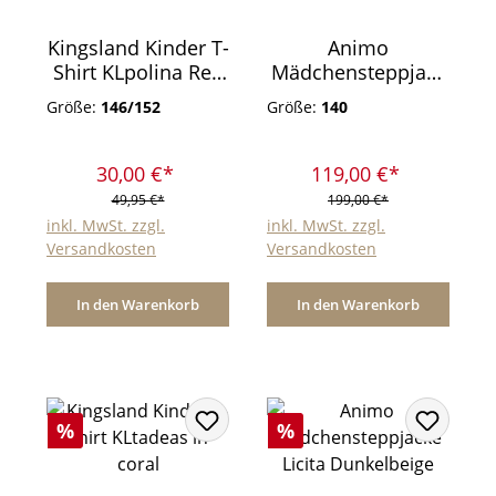
Kingsland Kinder T-
Animo
Shirt KLpolina Red
Mädchensteppjack
Geranium
e Licita Gelb
Größe:
146/152
Größe:
140
30,00 €*
119,00 €*
49,95 €*
199,00 €*
inkl. MwSt. zzgl.
inkl. MwSt. zzgl.
Versandkosten
Versandkosten
In den Warenkorb
In den Warenkorb
Rabatt
Rabatt
%
%