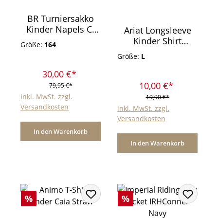
BR Turniersakko
Kinder Napels C-
Ariat Longsleeve
Wear Blau
Kinder Shirt
Größe:
164
Embroidered Pony
Größe:
L
White
30,00 €*
10,00 €*
79,95 €*
inkl. MwSt. zzgl.
19,90 €*
Versandkosten
inkl. MwSt. zzgl.
Versandkosten
In den Warenkorb
In den Warenkorb
Rabatt
Rabatt
%
%