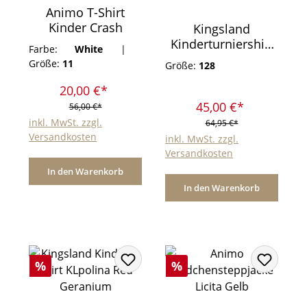
Animo T-Shirt
Kinder Crash
Kingsland
Kinderturniershirt
Farbe:
White
|
KLpinrose White
Größe:
11
Größe:
128
20,00 €*
45,00 €*
56,00 €*
inkl. MwSt. zzgl.
64,95 €*
Versandkosten
inkl. MwSt. zzgl.
Versandkosten
In den Warenkorb
In den Warenkorb
Rabatt
Rabatt
%
%