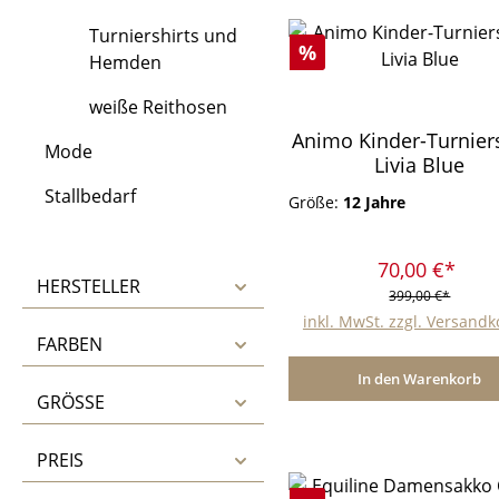
Turniershirts und
Rabatt
%
Hemden
weiße Reithosen
Animo Kinder-Turnier
Mode
Livia Blue
Stallbedarf
Größe:
12 Jahre
70,00 €*
HERSTELLER
399,00 €*
inkl. MwSt. zzgl. Versand
FARBEN
In den Warenkorb
GRÖSSE
PREIS