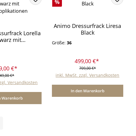
Rabatt
%
Animo Dressurfrack Liresa
Black
surfrack Lorella
warz mit
Größe:
36
pplikationen
499,00 €*
9,00 €*
709,00 €*
inkl. MwSt. zzgl. Versandkosten
49,00 €*
zzgl. Versandkosten
In den Warenkorb
n Warenkorb