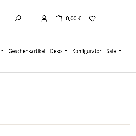
0,00 €
Warenkorb enthält 0 Pos
Geschenkartikel
Deko
Konfigurator
Sale