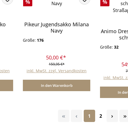
Rabatt
Rabatt
%
%
kko
Pikeur Jugendsakko Milana
Navy
Animo Dres
sch
Größe:
176
Straßa
Größe:
32
50,00 €*
54
159,95 €*
kosten
inkl. MwSt. zzgl. Versandkosten
7
inkl. MwSt. 
In den Warenkorb
In de
Seite
Seite
1
2