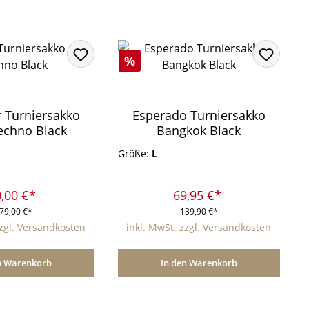
Rabatt
%
r Turniersakko
Esperado Turniersakko
echno Black
Bangkok Black
Größe:
L
,00 €*
69,95 €*
79,00 €*
139,90 €*
zzgl. Versandkosten
inkl. MwSt. zzgl. Versandkosten
n Warenkorb
In den Warenkorb