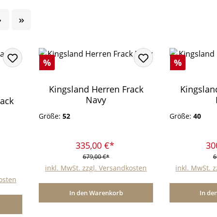
Rabatt
Rabatt
%
%
Kingsland Herren Frack
Kingsla
Navy
ack
Größe:
52
Größe:
40
335,00 €*
30
679,00 €*
6
inkl. MwSt. zzgl. Versandkosten
inkl. MwSt. 
kosten
In den Warenkorb
In de