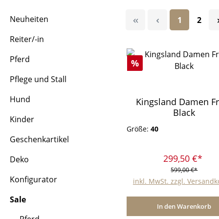
Neuheiten
Seite
Seite
1
2
Reiter/-in
Pferd
Rabatt
%
Pflege und Stall
Hund
Kingsland Damen Fr
Black
Kinder
Größe:
40
Geschenkartikel
299,50 €*
Deko
599,00 €*
Konfigurator
inkl. MwSt. zzgl. Versand
Sale
In den Warenkorb