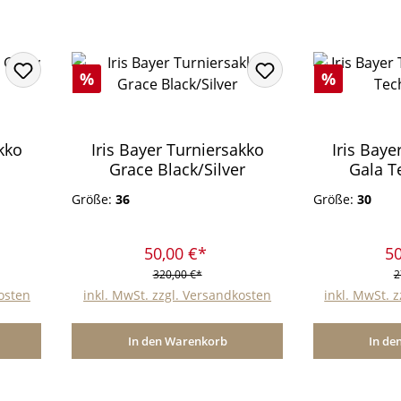
Rabatt
Rabatt
%
%
kko
Iris Bayer Turniersakko
Iris Baye
Grace Black/Silver
Gala T
Größe:
36
Größe:
30
50,00 €*
50
320,00 €*
2
kosten
inkl. MwSt. zzgl. Versandkosten
inkl. MwSt. 
In den Warenkorb
In de