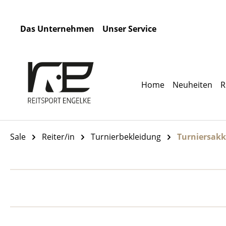
m Hauptinhalt springen
Zur Suche springen
Zur Hauptnavigation springen
Das Unternehmen
Unser Service
Home
Neuheiten
R
Sale
Reiter/in
Turnierbekleidung
Turniersak