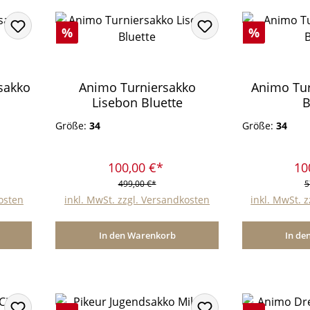
Rabatt
Rabatt
%
%
sakko
Animo Turniersakko
Animo Tur
Lisebon Bluette
B
Größe:
34
Größe:
34
100,00 €*
10
499,00 €*
5
kosten
inkl. MwSt. zzgl. Versandkosten
inkl. MwSt. 
In den Warenkorb
In de