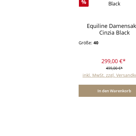
Rabatt
%
Equiline Damensa
Cinzia Black
Größe:
40
299,00 €*
499,00 €*
inkl. MwSt. zzgl. Versand
In den Warenkorb