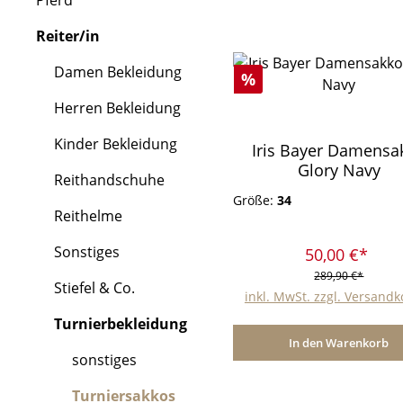
Pferd
Reiter/in
Damen Bekleidung
Rabatt
%
Herren Bekleidung
Kinder Bekleidung
Iris Bayer Damensa
Glory Navy
Reithandschuhe
Größe:
34
Reithelme
Sonstiges
50,00 €*
289,90 €*
Stiefel & Co.
inkl. MwSt. zzgl. Versand
Turnierbekleidung
In den Warenkorb
sonstiges
Turniersakkos