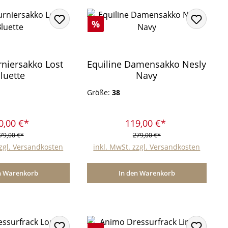
Rabatt
%
niersakko Lost
Equiline Damensakko Nesly
luette
Navy
Größe:
38
0,00 €*
119,00 €*
79,00 €*
279,00 €*
zzgl. Versandkosten
inkl. MwSt. zzgl. Versandkosten
n Warenkorb
In den Warenkorb