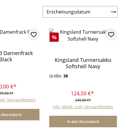
Rabatt
%
nd Damenfrack
Black
Kingsland Turniersakko
Softshell Navy
Größe:
38
0,00 €*
124,50 €*
99,00 €*
zzgl. Versandkosten
249,00 €*
inkl. MwSt. zzgl. Versandkosten
n Warenkorb
In den Warenkorb