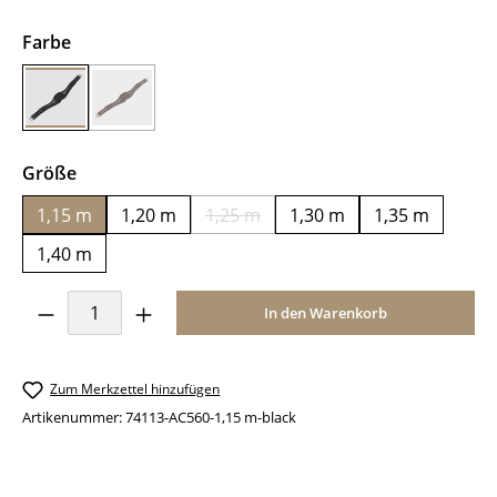
auswählen
Farbe
black
brown
(Diese Option ist zurzeit nicht verfügbar.)
auswählen
Größe
1,15 m
1,20 m
1,25 m
1,30 m
1,35 m
(Diese Option ist zurzeit nicht verfü
1,40 m
Produkt Anzahl: Gib den gewünschten Wer
In den Warenkorb
Zum Merkzettel hinzufügen
Artikenummer:
74113-AC560-1,15 m-black