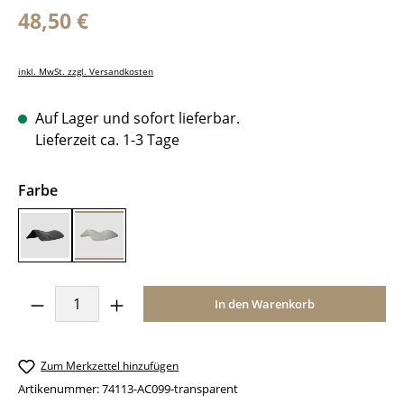
Regulärer Preis:
48,50 €
inkl. MwSt. zzgl. Versandkosten
Auf Lager und sofort lieferbar.
Lieferzeit ca. 1-3 Tage
auswählen
Farbe
black
transparent
Produkt Anzahl: Gib den gewünschten Wer
In den Warenkorb
Zum Merkzettel hinzufügen
Artikenummer:
74113-AC099-transparent