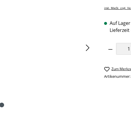
inkl. MwSt. zzgl. V
Auf Lager 
Lieferzeit
Produkt 
Zum Merkze
Artikenummer