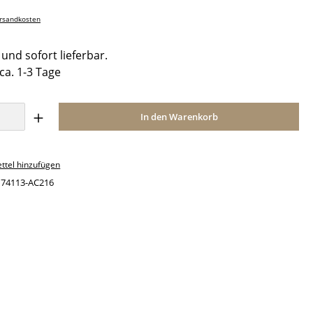
ersandkosten
und sofort lieferbar.
 ca. 1-3 Tage
Anzahl: Gib den gewünschten Wert ein o
In den Warenkorb
ttel hinzufügen
:
74113-AC216