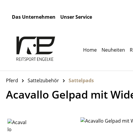
m Hauptinhalt springen
Zur Suche springen
Zur Hauptnavigation springen
Das Unternehmen
Unser Service
Home
Neuheiten
R
Pferd
Sattelzubehör
Sattelpads
Acavallo Gelpad mit Wide
Bildergalerie überspringen