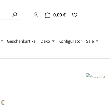
0,00 €
Warenkorb enthält 0 Pos
Geschenkartikel
Deko
Konfigurator
Sale
eis:
 €