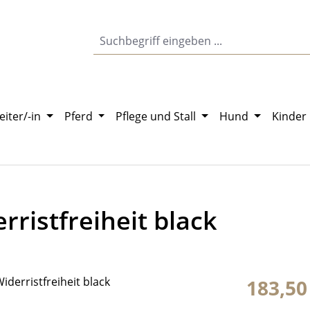
eiter/-in
Pferd
Pflege und Stall
Hund
Kinder
rristfreiheit black
Regulärer Pr
183,50