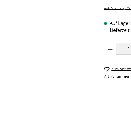
inkl. MwSt. zzgl. V
Auf Lager 
Lieferzeit
Produkt 
Zum Merkze
Artikenummer