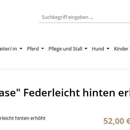
eiter/-in
Pferd
Pflege und Stall
Hund
Kinder
ase" Federleicht hinten e
Regulärer Pr
52,00 