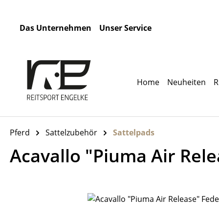
m Hauptinhalt springen
Zur Suche springen
Zur Hauptnavigation springen
Das Unternehmen
Unser Service
Home
Neuheiten
R
Pferd
Sattelzubehör
Sattelpads
Acavallo "Piuma Air Rele
Bildergalerie überspringen