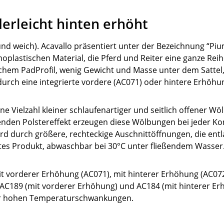
derleicht hinten erhöht
 und weich). Acavallo präsentiert unter der Bezeichnung “Piu
plastischen Material, die Pferd und Reiter eine ganze Reihe
hem PadProfil, wenig Gewicht und Masse unter dem Sattel,
e durch eine integrierte vordere (AC071) oder hintere Erhöhu
ine Vielzahl kleiner schlaufenartiger und seitlich offener Wö
fenden Polstereffekt erzeugen diese Wölbungen bei jeder K
wird durch größere, rechteckige Auschnittöffnungen, die e
htes Produkt, abwaschbar bei 30°C unter fließendem Wasser
mit vorderer Erhöhung (AC071), mit hinterer Erhöhung (AC07
 AC189 (mit vorderer Erhöhung) und AC184 (mit hinterer Erh
ber hohen Temperaturschwankungen.