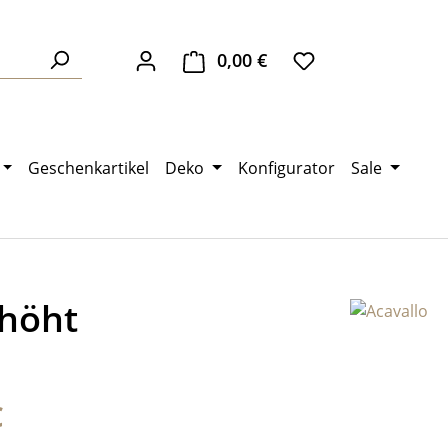
0,00 €
Warenkorb enthält 0 Pos
Geschenkartikel
Deko
Konfigurator
Sale
rhöht
eis:
€