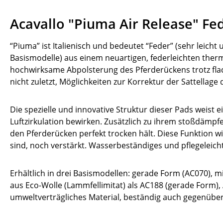
Acavallo "Piuma Air Release" Fe
“Piuma” ist Italienisch und bedeutet “Feder” (sehr leicht
Basismodelle) aus einem neuartigen, federleichten thermo
hochwirksame Abpolsterung des Pferderückens trotz flac
nicht zuletzt, Möglichkeiten zur Korrektur der Sattellag
Die spezielle und innovative Struktur dieser Pads weist e
Luftzirkulation bewirken. Zusätzlich zu ihrem stoßdämp
den Pferderücken perfekt trocken hält. Diese Funktion 
sind, noch verstärkt. Wasserbeständiges und pflegeleic
Erhältlich in drei Basismodellen: gerade Form (AC070), 
aus Eco-Wolle (Lammfellimitat) als AC188 (gerade Form),
umweltverträgliches Material, beständig auch gegenü