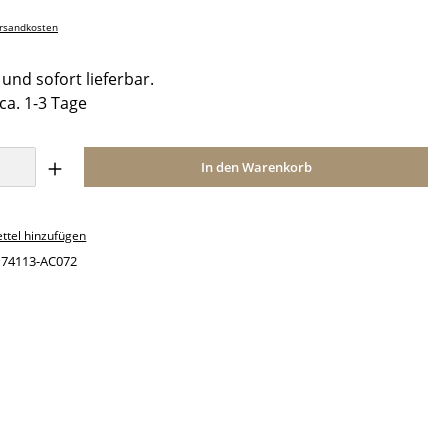
ersandkosten
und sofort lieferbar.
 ca. 1-3 Tage
Anzahl: Gib den gewünschten Wert ein o
In den Warenkorb
ttel hinzufügen
:
74113-AC072