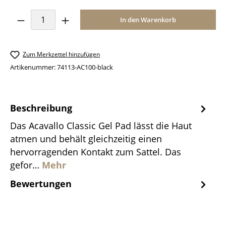
Produkt Anzahl: Gib den gewünschten Wer
In den Warenkorb
Zum Merkzettel hinzufügen
Artikenummer:
74113-AC100-black
Beschreibung
Das Acavallo Classic Gel Pad lässt die Haut
atmen und behält gleichzeitig einen
hervorragenden Kontakt zum Sattel. Das
gefor…
Mehr
Bewertungen