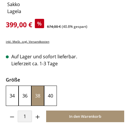
Verkaufspreis:
399,00 €
%
Regulärer Preis:
674,00 €
(40.8% gespart)
inkl. MwSt. zzgl. Versandkosten
Auf Lager und sofort lieferbar.
Lieferzeit ca. 1-3 Tage
auswählen
Größe
34
36
38
40
Produkt Anzahl: Gib den gewünschten Wer
In den Warenkorb