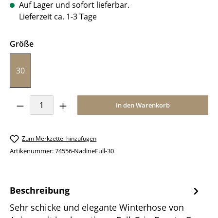
Auf Lager und sofort lieferbar.
Lieferzeit ca. 1-3 Tage
auswählen
Größe
30
Produkt Anzahl: Gib den gewünschten Wer
In den Warenkorb
Zum Merkzettel hinzufügen
Artikenummer:
74556-NadineFull-30
Beschreibung
Sehr schicke und elegante Winterhose von