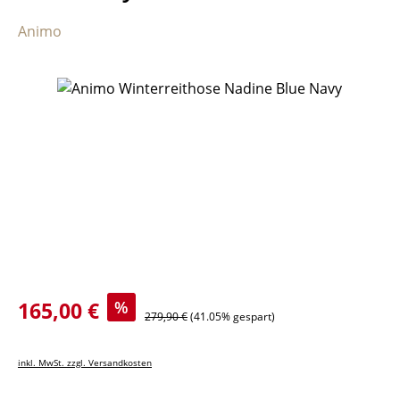
Animo
Bildergalerie überspringen
Verkaufspreis:
165,00 €
%
Regulärer Preis:
279,90 €
(41.05% gespart)
inkl. MwSt. zzgl. Versandkosten