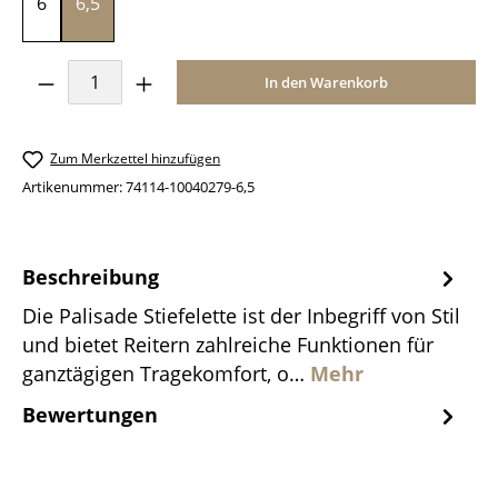
6
6,5
Produkt Anzahl: Gib den gewünschten Wer
In den Warenkorb
Zum Merkzettel hinzufügen
Artikenummer:
74114-10040279-6,5
Beschreibung
Die Palisade Stiefelette ist der Inbegriff von Stil
und bietet Reitern zahlreiche Funktionen für
ganztägigen Tragekomfort, o…
Mehr
Bewertungen