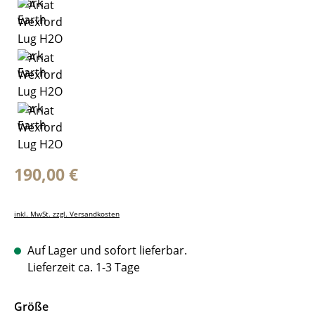
Regulärer Preis:
190,00 €
inkl. MwSt. zzgl. Versandkosten
Auf Lager und sofort lieferbar.
Lieferzeit ca. 1-3 Tage
auswählen
Größe