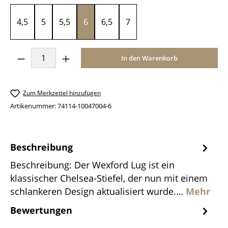
4,5
5
5,5
6
6,5
7
Produkt Anzahl: Gib den gewünschten Wer
In den Warenkorb
Zum Merkzettel hinzufügen
Artikenummer:
74114-10047004-6
Beschreibung
Beschreibung: Der Wexford Lug ist ein
klassischer Chelsea-Stiefel, der nun mit einem
schlankeren Design aktualisiert wurde.…
Mehr
Bewertungen