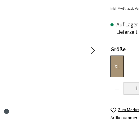
inkl. MwSt. zzgl. V
Auf Lager 
Lieferzeit
ausw
Größe
XL
Produkt 
Zum Merkze
Artikenummer