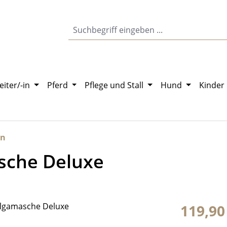
eiter/-in
Pferd
Pflege und Stall
Hund
Kinder
en
asche Deluxe
Regulärer Pr
119,90