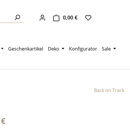
0,00 €
Warenkorb enthält 0 Pos
Geschenkartikel
Deko
Konfigurator
Sale
Back on Track
eis:
 €