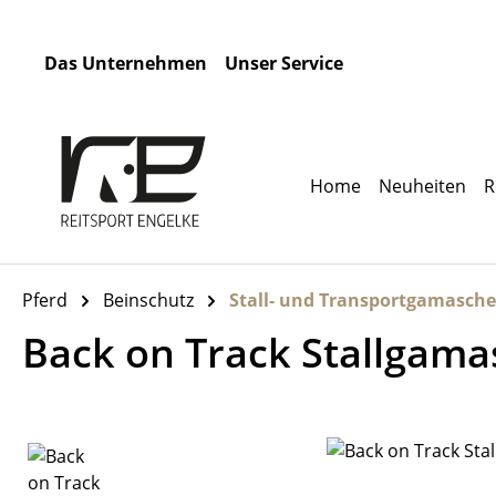
m Hauptinhalt springen
Zur Suche springen
Zur Hauptnavigation springen
Das Unternehmen
Unser Service
Home
Neuheiten
R
Pferd
Beinschutz
Stall- und Transportgamasch
Back on Track Stallgam
Bildergalerie überspringen