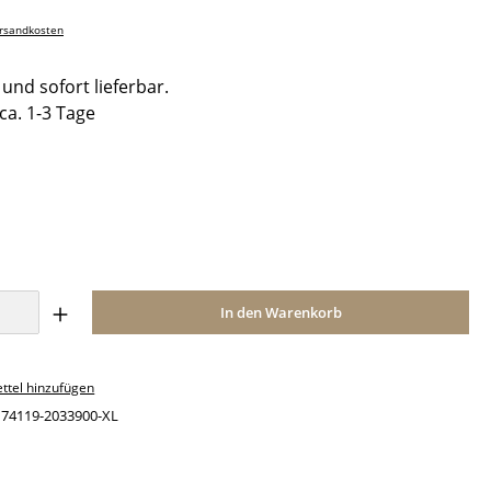
ersandkosten
und sofort lieferbar.
 ca. 1-3 Tage
ählen
Anzahl: Gib den gewünschten Wert ein o
In den Warenkorb
ttel hinzufügen
:
74119-2033900-XL