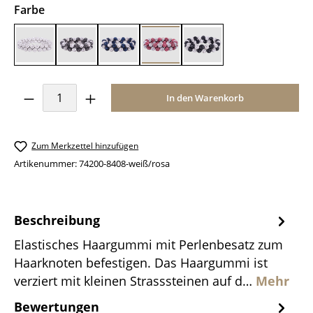
auswählen
Farbe
weiß
weiß/grau
weiß/navy
weiß/rosa
weiß/schwarz
Produkt Anzahl: Gib den gewünschten Wer
In den Warenkorb
Zum Merkzettel hinzufügen
Artikenummer:
74200-8408-weiß/rosa
Beschreibung
Elastisches Haargummi mit Perlenbesatz zum
Haarknoten befestigen. Das Haargummi ist
verziert mit kleinen Strasssteinen auf d…
Mehr
Bewertungen