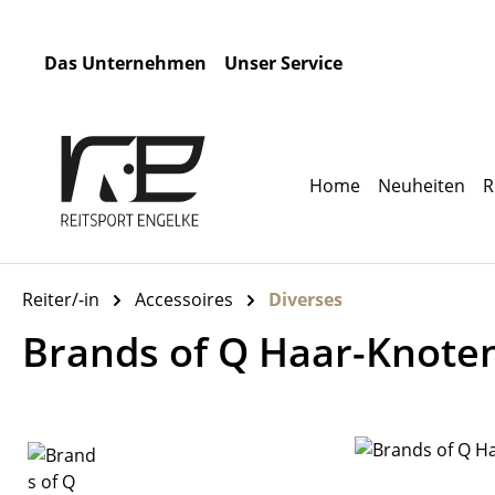
m Hauptinhalt springen
Zur Suche springen
Zur Hauptnavigation springen
Das Unternehmen
Unser Service
Home
Neuheiten
R
Reiter/-in
Accessoires
Diverses
Brands of Q Haar-Knote
Bildergalerie überspringen