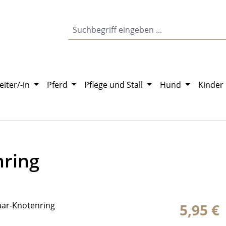
eiter/-in
Pferd
Pflege und Stall
Hund
Kinder
nring
Regulärer Pr
5,95 €