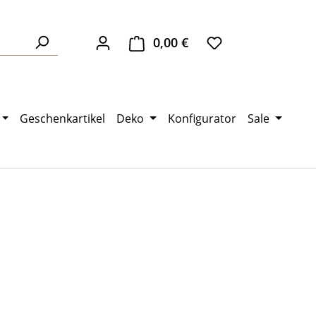
0,00 €
Warenkorb enthält 0 Pos
Geschenkartikel
Deko
Konfigurator
Sale
eis: