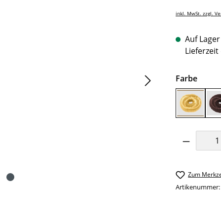
inkl. MwSt. zzgl. V
Auf Lager 
Lieferzeit
auswä
Farbe
blond
Produkt 
Zum Merkze
Artikenummer