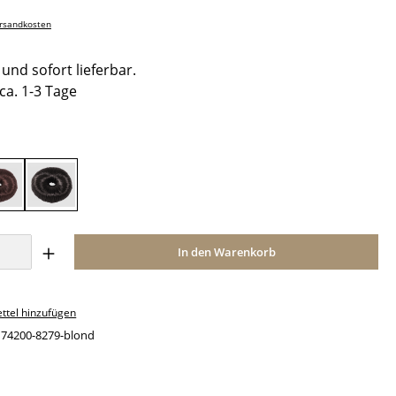
ersandkosten
und sofort lieferbar.
 ca. 1-3 Tage
hlen
braun
schwarz
Anzahl: Gib den gewünschten Wert ein o
In den Warenkorb
ttel hinzufügen
:
74200-8279-blond