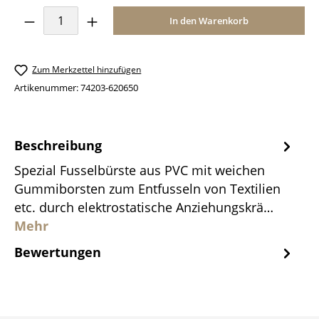
Produkt Anzahl: Gib den gewünschten Wer
In den Warenkorb
Zum Merkzettel hinzufügen
Artikenummer:
74203-620650
Beschreibung
Spezial Fusselbürste aus PVC mit weichen
Gummiborsten zum Entfusseln von Textilien
etc. durch elektrostatische Anziehungskrä…
Mehr
Bewertungen