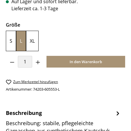
Auf Lager und sofort lieferbar.
Lieferzeit ca. 1-3 Tage
auswählen
Größe
S
L
XL
Produkt Anzahl: Gib den gewünschten Wer
In den Warenkorb
Zum Merkzettel hinzufügen
Artikenummer:
74203-605553-L
Beschreibung
Beschreibung: stabile, pflegeleichte
Gamaschen aus ­synthe­tischem Kautschuk