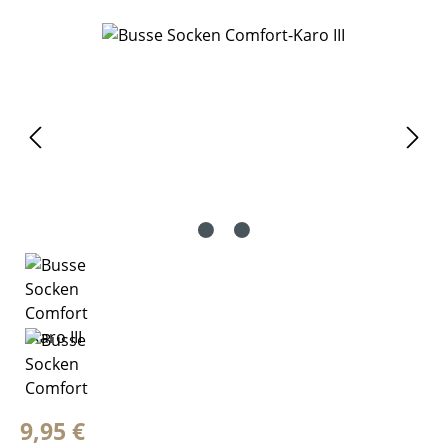
Bildergalerie überspringen
Regulärer Preis:
9,95 €