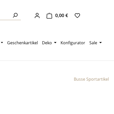
0,00 €
Warenkorb enthält 0 Pos
Geschenkartikel
Deko
Konfigurator
Sale
Busse Sportartikel
eis: