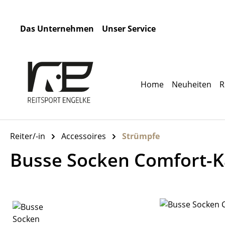
m Hauptinhalt springen
Zur Suche springen
Zur Hauptnavigation springen
Das Unternehmen
Unser Service
Home
Neuheiten
R
Reiter/-in
Accessoires
Strümpfe
Busse Socken Comfort-Ka
Bildergalerie überspringen