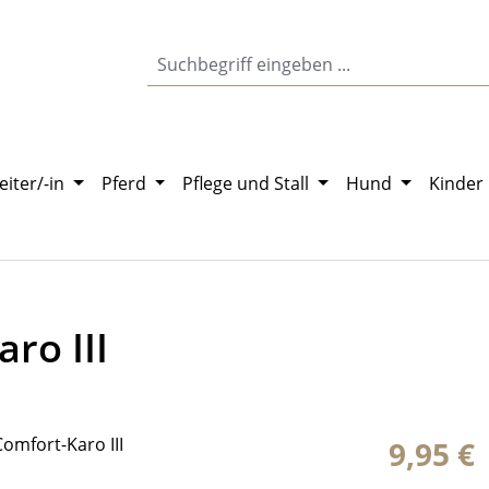
eiter/-in
Pferd
Pflege und Stall
Hund
Kinder
ro III
Regulärer Pr
9,95 €