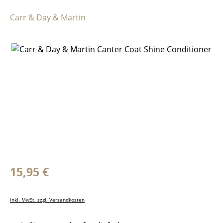
Carr & Day & Martin
Bildergalerie überspringen
Regulärer Preis:
15,95 €
inkl. MwSt. zzgl. Versandkosten