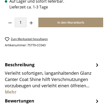
Auf Lager und sofort lieferbar.
Lieferzeit ca. 1-3 Tage
Produkt Anzahl: Gib den gewünschten Wer
In den Warenkorb
Zum Merkzettel hinzufügen
Artikenummer:
75770-CC043
Beschreibung
Verleiht sofortigen, langanhaltenden Glanz
Canter Coat Shine hilft Verschmutzungen
vorzubeugen und verleiht einen ölfreien…
Mehr
Bewertungen