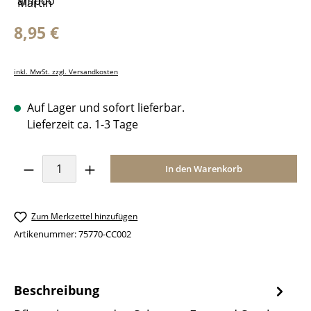
Regulärer Preis:
8,95 €
inkl. MwSt. zzgl. Versandkosten
Auf Lager und sofort lieferbar.
Lieferzeit ca. 1-3 Tage
Produkt Anzahl: Gib den gewünschten Wer
In den Warenkorb
Zum Merkzettel hinzufügen
Artikenummer:
75770-CC002
Beschreibung