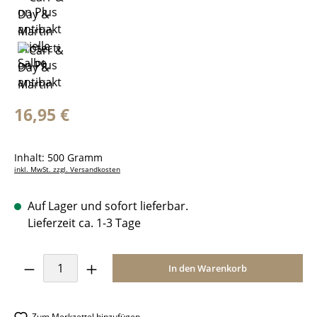
Regulärer Preis:
16,95 €
Inhalt:
500 Gramm
inkl. MwSt. zzgl. Versandkosten
Auf Lager und sofort lieferbar.
Lieferzeit ca. 1-3 Tage
Produkt Anzahl: Gib den gewünschten Wer
In den Warenkorb
Zum Merkzettel hinzufügen