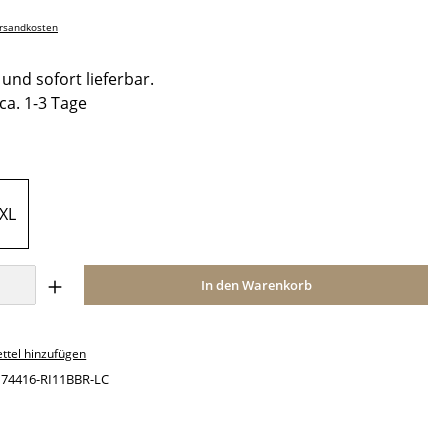
ersandkosten
und sofort lieferbar.
 ca. 1-3 Tage
ählen
XL
Anzahl: Gib den gewünschten Wert ein o
In den Warenkorb
ttel hinzufügen
:
74416-RI11BBR-LC