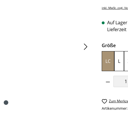
inkl. MwSt. zzgl. V
Auf Lager 
Lieferzeit
ausw
Größe
LC
L
Produkt 
Zum Merkze
Artikenummer