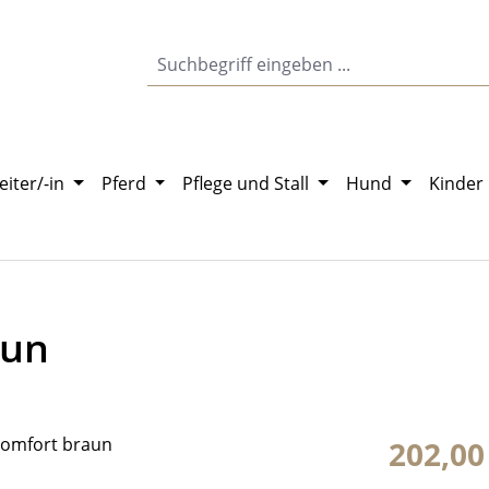
eiter/-in
Pferd
Pflege und Stall
Hund
Kinder
aun
Regulärer Pr
202,00