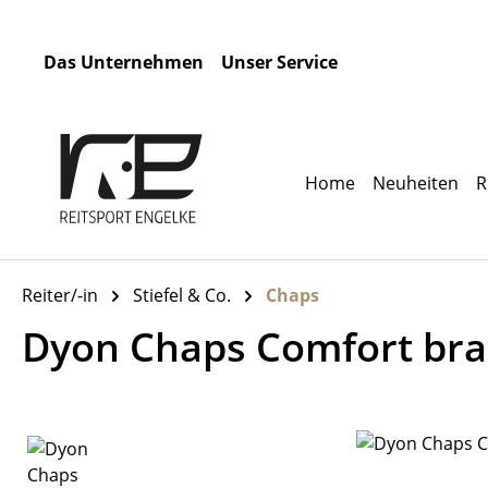
m Hauptinhalt springen
Zur Suche springen
Zur Hauptnavigation springen
Das Unternehmen
Unser Service
Home
Neuheiten
R
Reiter/-in
Stiefel & Co.
Chaps
Dyon Chaps Comfort br
Bildergalerie überspringen