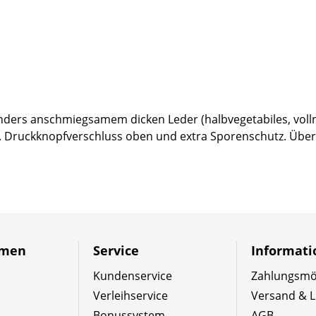
ders anschmiegsamem dicken Leder (halbvegetabiles, vollna
rm. Druckknopfverschluss oben und extra Sporenschutz. Über 
hmen
Service
Informat
Kundenservice
Zahlungsmög
Verleihservice
Versand & L
Bonussystem
AGB