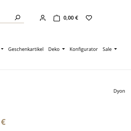
0,00 €
Warenkorb enthält 0 Pos
Geschenkartikel
Deko
Konfigurator
Sale
Dyon
eis:
 €