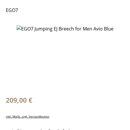
EGO7
Bildergalerie überspringen
Regulärer Preis:
209,00 €
inkl. MwSt. zzgl. Versandkosten