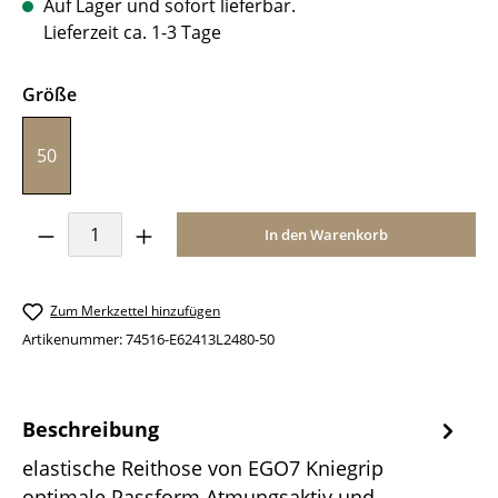
Auf Lager und sofort lieferbar.
Lieferzeit ca. 1-3 Tage
auswählen
Größe
50
Produkt Anzahl: Gib den gewünschten Wer
In den Warenkorb
Zum Merkzettel hinzufügen
Artikenummer:
74516-E62413L2480-50
Beschreibung
elastische Reithose von EGO7 Kniegrip
optimale Passform Atmungsaktiv und