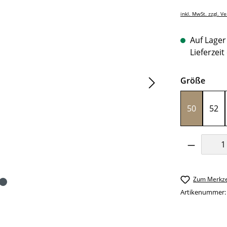
inkl. MwSt. zzgl. V
Auf Lager 
Lieferzeit
ausw
Größe
50
52
Produkt 
Zum Merkze
Artikenummer