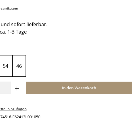
ersandkosten
und sofort lieferbar.
 ca. 1-3 Tage
ählen
54
46
Anzahl: Gib den gewünschten Wert ein o
In den Warenkorb
ttel hinzufügen
:
74516-E62413L001050