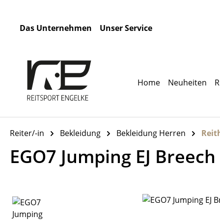
m Hauptinhalt springen
Zur Suche springen
Zur Hauptnavigation springen
Das Unternehmen
Unser Service
Home
Neuheiten
R
Reiter/-in
Bekleidung
Bekleidung Herren
Reit
EGO7 Jumping EJ Breech 
Bildergalerie überspringen