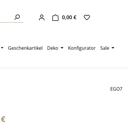
0,00 €
Warenkorb enthält 0 Pos
Geschenkartikel
Deko
Konfigurator
Sale
EGO7
eis:
 €