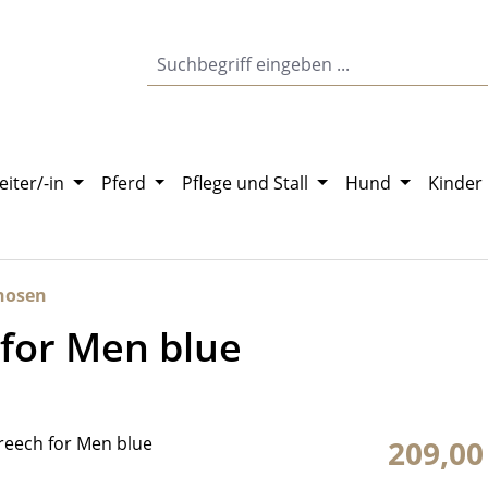
eiter/-in
Pferd
Pflege und Stall
Hund
Kinder
hosen
for Men blue
Regulärer Pr
209,00