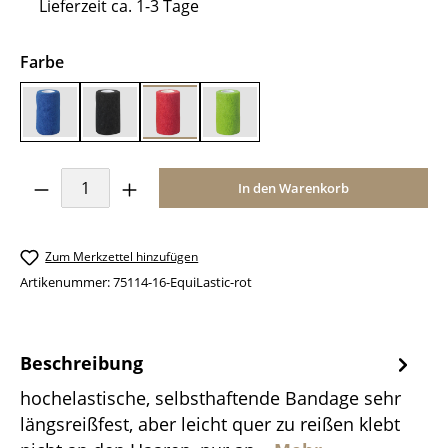
Lieferzeit ca. 1-3 Tage
auswählen
Farbe
blau
schwarz
rot
grün
Produkt Anzahl: Gib den gewünschten Wer
In den Warenkorb
Zum Merkzettel hinzufügen
Artikenummer:
75114-16-EquiLastic-rot
Beschreibung
hochelastische, selbsthaftende Bandage sehr
längsreißfest, aber leicht quer zu reißen klebt