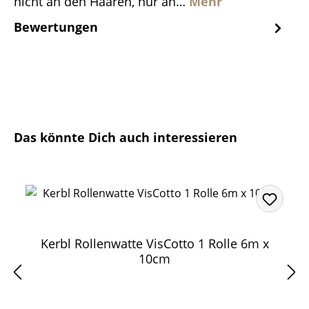
nicht an den Haaren, nur an…
Mehr
Bewertungen
Produktgalerie überspringen
Das könnte Dich auch interessieren
Kerbl Rollenwatte VisCotto 1 Rolle 6m x
10cm