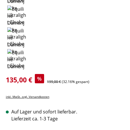
Verkaufspreis:
135,00 €
%
Regulärer Preis:
199,00 €
(32.16% gespart)
inkl. MwSt. zzgl. Versandkosten
Auf Lager und sofort lieferbar.
Lieferzeit ca. 1-3 Tage