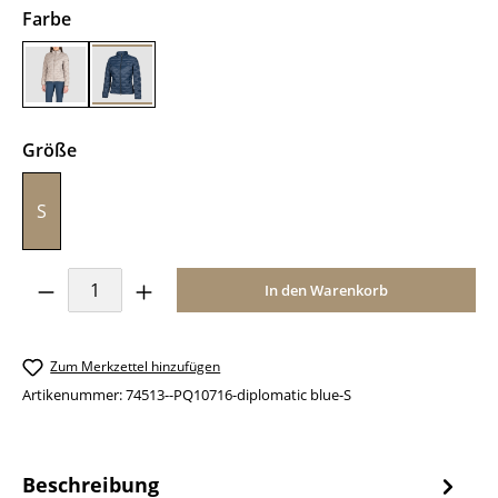
auswählen
Farbe
butter
diplomatic blue
auswählen
Größe
S
Produkt Anzahl: Gib den gewünschten Wer
In den Warenkorb
Zum Merkzettel hinzufügen
Artikenummer:
74513--PQ10716-diplomatic blue-S
Beschreibung