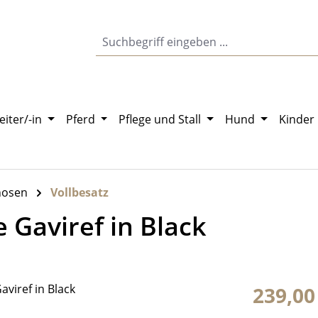
eiter/-in
Pferd
Pflege und Stall
Hund
Kinder
hosen
Vollbesatz
e Gaviref in Black
Regulärer Pr
239,00