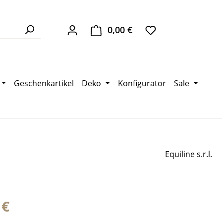
0,00 €
Warenkorb enthält 0 Pos
Geschenkartikel
Deko
Konfigurator
Sale
Equiline s.r.l.
eis:
 €