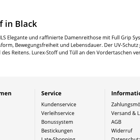
f in Black
legante und raffinierte Damenreithose mit Full Grip Sy
ssform, Bewegungsfreiheit und Lebensdauer. Der UV-Schutz 
nd des Reitens. Lurex-Stoff und Tüll an den Vordertaschen ve
hmen
Service
Informat
Kundenservice
Zahlungsmög
Verleihservice
Versand & L
Bonussystem
AGB
Bestickungen
Widerruf
Late-Shopping
Datenschut