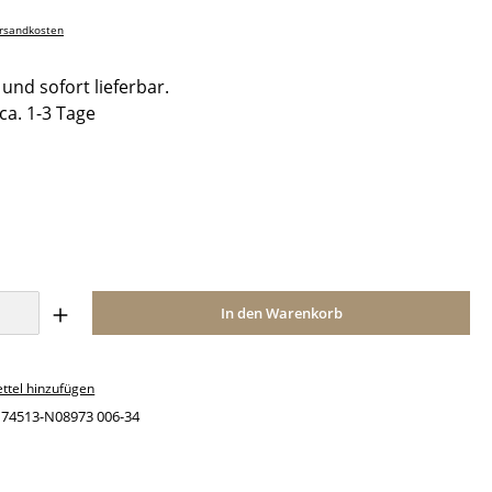
ersandkosten
und sofort lieferbar.
 ca. 1-3 Tage
ählen
Anzahl: Gib den gewünschten Wert ein o
In den Warenkorb
ttel hinzufügen
:
74513-N08973 006-34