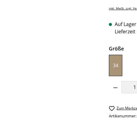
inkl. MwSt. zzgl. V
Auf Lager 
Lieferzeit
ausw
Größe
34
Produkt 
Zum Merkze
Artikenummer