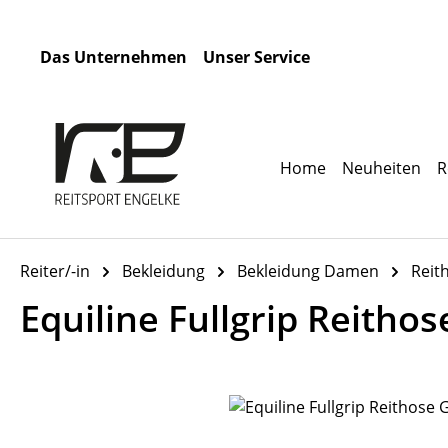
m Hauptinhalt springen
Zur Suche springen
Zur Hauptnavigation springen
Das Unternehmen
Unser Service
Home
Neuheiten
R
Reiter/-in
Bekleidung
Bekleidung Damen
Reit
Equiline Fullgrip Reithos
Bildergalerie überspringen