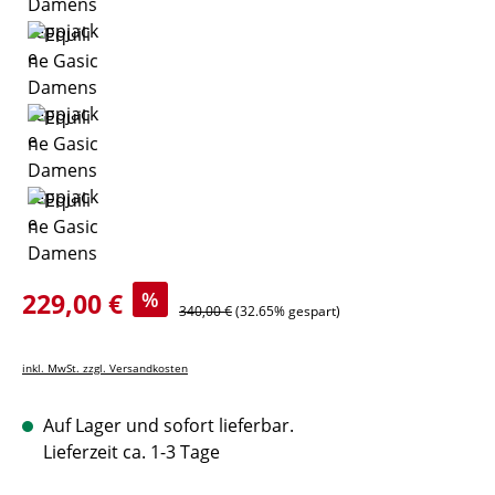
Verkaufspreis:
229,00 €
%
Regulärer Preis:
340,00 €
(32.65% gespart)
inkl. MwSt. zzgl. Versandkosten
Auf Lager und sofort lieferbar.
Lieferzeit ca. 1-3 Tage