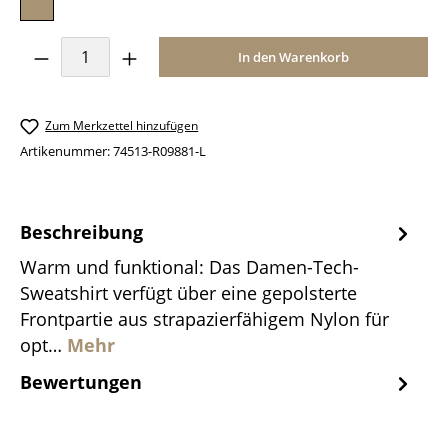
Produkt Anzahl: Gib den gewünschten Wer
In den Warenkorb
Zum Merkzettel hinzufügen
Artikenummer:
74513-R09881-L
Beschreibung
Warm und funktional: Das Damen-Tech-
Sweatshirt verfügt über eine gepolsterte
Frontpartie aus strapazierfähigem Nylon für
opt…
Mehr
Bewertungen