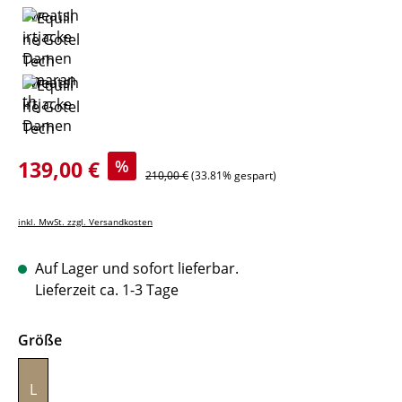
Verkaufspreis:
139,00 €
%
Regulärer Preis:
210,00 €
(33.81% gespart)
inkl. MwSt. zzgl. Versandkosten
Auf Lager und sofort lieferbar.
Lieferzeit ca. 1-3 Tage
auswählen
Größe
L