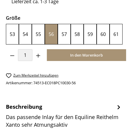
Lieferzeit ca. 1-3 Tage
auswählen
Größe
53
54
55
56
57
58
59
60
61
Produkt Anzahl: Gib den gewünschten Wer
In den Warenkorb
Zum Merkzettel hinzufügen
Artikenummer:
74513-EC018PC10030-56
Beschreibung
Das passende Inlay für den Equiline Reithelm
Xanto sehr Atmungsaktiv