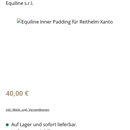
Equiline s.r.l.
Bildergalerie überspringen
Regulärer Preis:
40,00 €
inkl. MwSt. zzgl. Versandkosten
Auf Lager und sofort lieferbar.