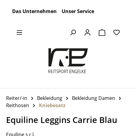
Zum Hauptinhalt springen
Das Unternehmen
Unser Service
Warenkorb en
Reiter/-in
Bekleidung
Bekleidung Damen
Reithosen
Kniebesatz
Equiline Leggins Carrie Blau
Equiline s.r.l.