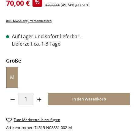
Verkaufspreis:
70,00 €
%
Regulärer Preis:
129,00 €
(45.74% gespart)
inkl. MwSt. zzgl. Versandkosten
Auf Lager und sofort lieferbar.
Lieferzeit ca. 1-3 Tage
auswählen
Größe
M
Produkt Anzahl: Gib den gewünschten Wer
In den Warenkorb
Zum Merkzettel hinzufügen
Artikenummer:
74513-N08831 002-M