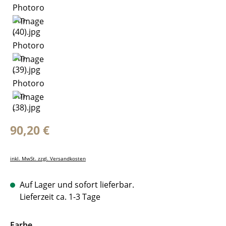
Regulärer Preis:
90,20 €
inkl. MwSt. zzgl. Versandkosten
Auf Lager und sofort lieferbar.
Lieferzeit ca. 1-3 Tage
auswählen
Farbe