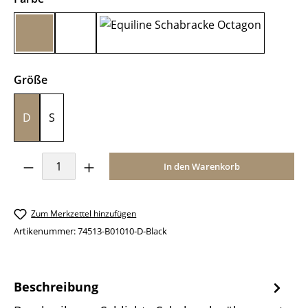
Black
Blue
Burgundy
auswählen
Größe
D
S
Produkt Anzahl: Gib den gewünschten Wer
In den Warenkorb
Zum Merkzettel hinzufügen
Artikenummer:
74513-B01010-D-Black
Beschreibung