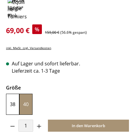
Verkaufspreis:
69,00 €
%
Regulärer Preis:
159,00 €
(56.6% gespart)
inkl. MwSt. zzgl. Versandkosten
Auf Lager und sofort lieferbar.
Lieferzeit ca. 1-3 Tage
auswählen
Größe
38
40
Produkt Anzahl: Gib den gewünschten Wer
In den Warenkorb