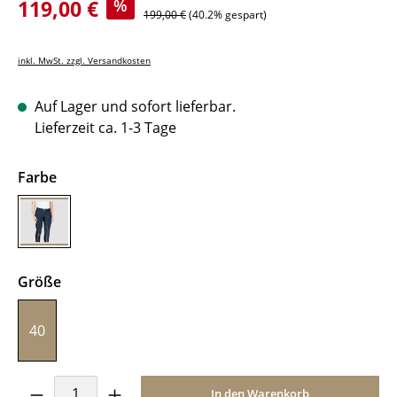
Verkaufspreis:
119,00 €
%
Regulärer Preis:
199,00 €
(40.2% gespart)
inkl. MwSt. zzgl. Versandkosten
Auf Lager und sofort lieferbar.
Lieferzeit ca. 1-3 Tage
auswählen
Farbe
Blue
auswählen
Größe
40
Produkt Anzahl: Gib den gewünschten Wer
In den Warenkorb