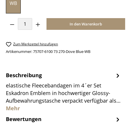
WB
Produkt Anzahl: Gib den gewünschten Wer
In den Warenkorb
Zum Merkzettel hinzufügen
Artikenummer:
75707-6100 73 270-Dove Blue-WB
Beschreibung
elastische Fleecebandagen im 4´er Set
Eskadron Emblem in hochwertiger Glossy-
Aufbewahrungstasche verpackt verfügbar als…
Mehr
Bewertungen