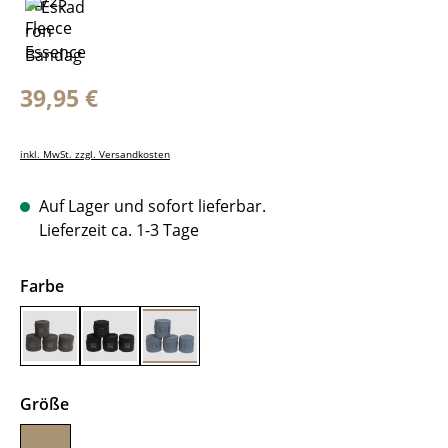
Regulärer Preis:
39,95 €
inkl. MwSt. zzgl. Versandkosten
Auf Lager und sofort lieferbar.
Lieferzeit ca. 1-3 Tage
auswählen
Farbe
Dark Olive
Black
Dove Blue
auswählen
Größe