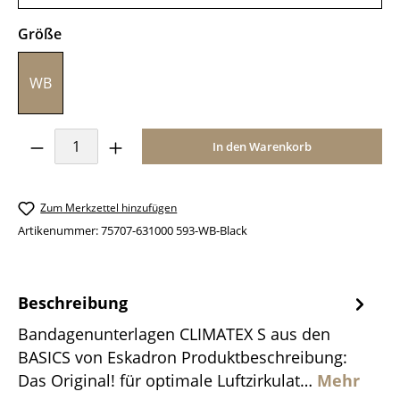
auswählen
Größe
WB
Produkt Anzahl: Gib den gewünschten Wer
In den Warenkorb
Zum Merkzettel hinzufügen
Artikenummer:
75707-631000 593-WB-Black
Beschreibung
Bandagenunterlagen CLIMATEX S aus den
BASICS von Eskadron Produktbeschreibung:
Das Original! für optimale Luftzirkulat…
Mehr