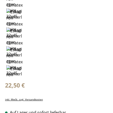
Regulärer Preis:
22,50 €
inkl. MwSt. zzgl. Versandkosten
Auf Lager und sofort lieferbar.