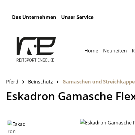
m Hauptinhalt springen
Zur Suche springen
Zur Hauptnavigation springen
Das Unternehmen
Unser Service
Home
Neuheiten
R
Pferd
Beinschutz
Gamaschen und Streichkapp
Eskadron Gamasche Flex
Bildergalerie überspringen