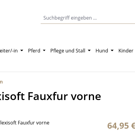
eiter/-in
Pferd
Pflege und Stall
Hund
Kinder
en
isoft Fauxfur vorne
Regulärer Pr
64,95 