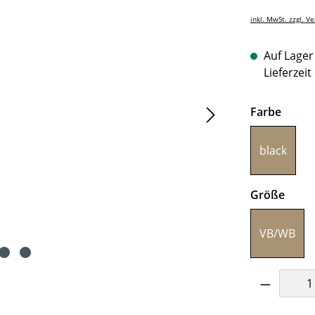
inkl. MwSt. zzgl. V
Auf Lager 
Lieferzeit
auswä
Farbe
black
ausw
Größe
VB/WB
Produkt 