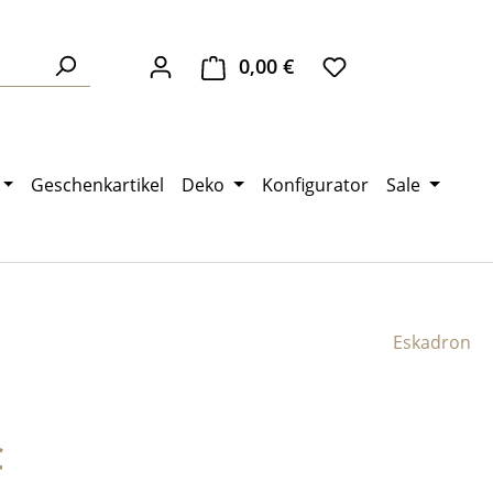
0,00 €
Warenkorb enthält 0 Pos
Geschenkartikel
Deko
Konfigurator
Sale
Eskadron
eis:
€