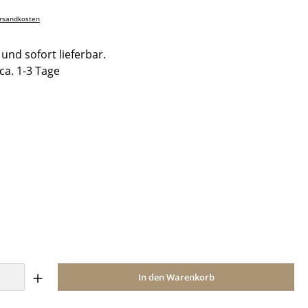
ersandkosten
und sofort lieferbar.
 ca. 1-3 Tage
hlen
ählen
Anzahl: Gib den gewünschten Wert ein o
In den Warenkorb