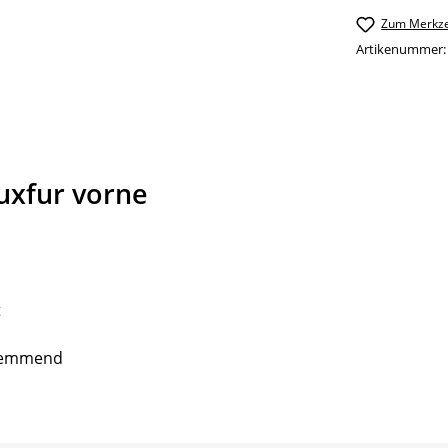
Zum Merkze
Artikenummer
uxfur vorne
t
ghemmend