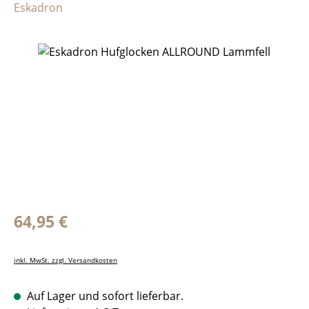
Eskadron
Bildergalerie überspringen
Regulärer Preis:
64,95 €
inkl. MwSt. zzgl. Versandkosten
Auf Lager und sofort lieferbar.