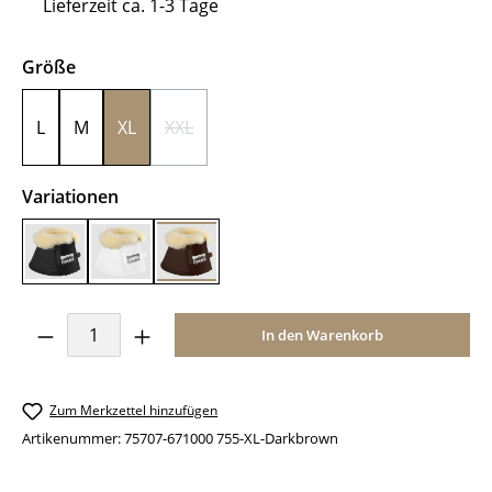
Lieferzeit ca. 1-3 Tage
auswählen
Größe
L
M
XL
XXL
(Diese Option ist zurzeit nicht verfügbar.)
auswählen
Variationen
Black
White
Darkbrown
Produkt Anzahl: Gib den gewünschten Wer
In den Warenkorb
Zum Merkzettel hinzufügen
Artikenummer:
75707-671000 755-XL-Darkbrown