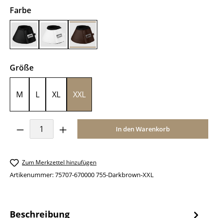
auswählen
Farbe
Black
White
Darkbrown
auswählen
Größe
M
L
XL
XXL
Produkt Anzahl: Gib den gewünschten Wer
In den Warenkorb
Zum Merkzettel hinzufügen
Artikenummer:
75707-670000 755-Darkbrown-XXL
Beschreibung