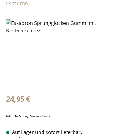
Eskadron
Bildergalerie überspringen
Regulärer Preis:
24,95 €
inkl. MwSt. zzgl. Versandkosten
Auf Lager und sofort lieferbar.