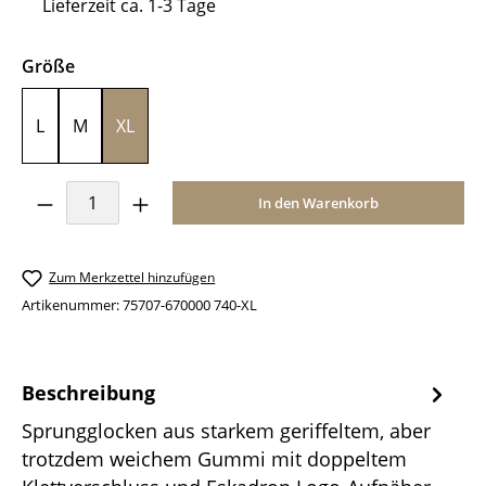
Lieferzeit ca. 1-3 Tage
auswählen
Größe
L
M
XL
Produkt Anzahl: Gib den gewünschten Wer
In den Warenkorb
Zum Merkzettel hinzufügen
Artikenummer:
75707-670000 740-XL
Beschreibung
Sprungglocken aus starkem geriffeltem, aber
trotzdem weichem Gummi mit doppeltem